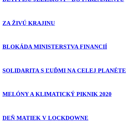
–
DO
ZA
PARLAMENTU
ŽIVÚ
KRAJINU
ZA ŽIVÚ KRAJINU
BLOKÁDA
MINISTERSTVA
FINANCIÍ
BLOKÁDA MINISTERSTVA FINANCIÍ
SOLIDARITA
S
ĽUĎMI
SOLIDARITA S ĽUĎMI NA CELEJ PLANÉTE
NA
CELEJ
MELÓNY
PLANÉTE
A
KLIMATICKÝ
MELÓNY A KLIMATICKÝ PIKNIK 2020
PIKNIK
2020
DEŇ
MATIEK
V
DEŇ MATIEK V LOCKDOWNE
LOCKDOWNE
VOLME
ZA