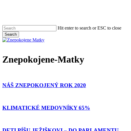
Men
Skip
to
main
content
Hit enter to search or ESC to close
Search
Close
Search
Menu
Znepokojene-Matky
NÁŠ
ZNEPOKOJENÝ
ROK
NÁŠ ZNEPOKOJENÝ ROK 2020
2020
KLIMATICKÉ
MEDOVNÍKY
65%
KLIMATICKÉ MEDOVNÍKY 65%
DETI
PÍŠU
JEŽIŠKOVI
DETI PÍŠU JEŽIŠKOVI – DO PARLAMENTU