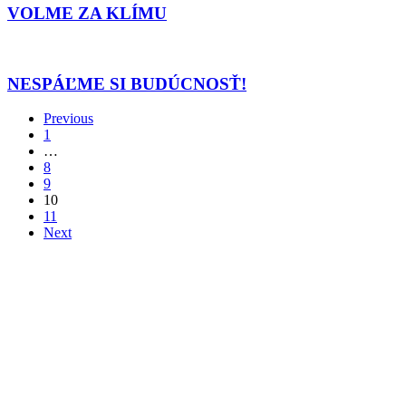
KLÍMU
VOLME ZA KLÍMU
NESPÁĽME
SI
BUDÚCNOSŤ!
NESPÁĽME SI BUDÚCNOSŤ!
Previous
1
…
8
9
10
11
Next
© Znepokojené Matky
2026
Ochrana osobných údajov