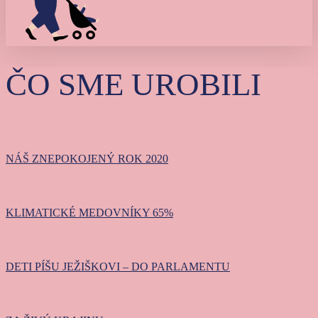
ČO SME UROBILI
NÁŠ
ZNEPOKOJENÝ
NÁŠ ZNEPOKOJENÝ ROK 2020
ROK
2020
KLIMATICKÉ
MEDOVNÍKY
KLIMATICKÉ MEDOVNÍKY 65%
65%
DETI
PÍŠU
DETI PÍŠU JEŽIŠKOVI – DO PARLAMENTU
JEŽIŠKOVI
–
ZA
DO
ŽIVÚ