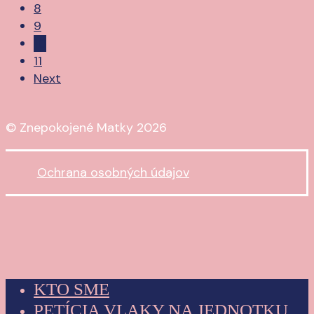
8
9
10
11
Next
© Znepokojené Matky
2026
Ochrana osobných údajov
Close
KTO SME
Menu
PETÍCIA VLAKY NA JEDNOTKU