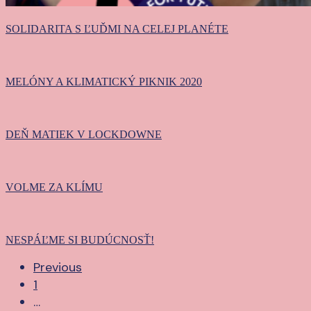
SOLIDARITA S ĽUĎMI NA CELEJ PLANÉTE
MELÓNY
A
MELÓNY A KLIMATICKÝ PIKNIK 2020
KLIMATICKÝ
PIKNIK
DEŇ
2020
MATIEK
DEŇ MATIEK V LOCKDOWNE
V
LOCKDOWNE
VOLME
ZA
VOLME ZA KLÍMU
KLÍMU
NESPÁĽME
SI
NESPÁĽME SI BUDÚCNOSŤ!
BUDÚCNOSŤ!
Previous
1
…