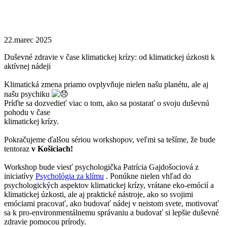
22.marec 2025
Duševné zdravie v čase klimatickej krízy: od klimatickej úzkosti k
aktívnej nádeji
Klimatická zmena priamo ovplyvňuje nielen našu planétu, ale aj
našu psychiku
Príďte sa dozvedieť viac o tom, ako sa postarať o svoju duševnú
pohodu v čase
klimatickej krízy.
Pokračujeme ďalšou sériou workshopov, veľmi sa tešíme, že bude
tentoraz
v Košiciach!
Workshop bude viesť psychologička Patrícia Gajdošociová z
iniciatívy
Psychológia za klímu
. Ponúkne nielen vhľad do
psychologických aspektov klimatickej krízy, vrátane eko-emócií a
klimatickej úzkosti, ale aj praktické nástroje, ako so svojimi
emóciami pracovať, ako budovať nádej v neistom svete, motivovať
sa k pro-environmentálnemu správaniu a budovať si lepšie duševné
zdravie pomocou prírody.