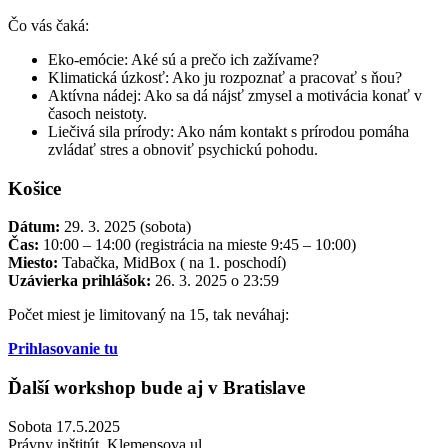
Čo vás čaká:
Eko-emócie: Aké sú a prečo ich zažívame?
Klimatická úzkosť: Ako ju rozpoznať a pracovať s ňou?
Aktívna nádej: Ako sa dá nájsť zmysel a motivácia konať v
časoch neistoty.
Liečivá sila prírody: Ako nám kontakt s prírodou pomáha
zvládať stres a obnoviť psychickú pohodu.
Košice
Dátum:
29. 3. 2025 (sobota)
Čas:
10:00 – 14:00 (registrácia na mieste 9:45 – 10:00)
Miesto:
Tabačka, MidBox ( na 1. poschodí)
Uzávierka prihlášok:
26. 3. 2025 o 23:59
Počet miest je limitovaný na 15, tak neváhaj:
Prihlasovanie tu
Ďalší workshop bude aj v Bratislave
Sobota 17.5.2025
Právny inštitút, Klemensova ul.