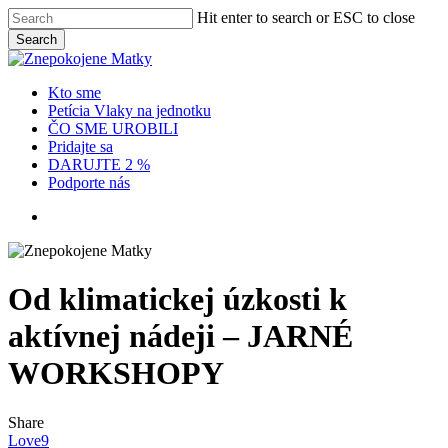
Skip
Hit enter to search or ESC to close
to
Search
main
Close
content
Search
Menu
Kto sme
Petícia Vlaky na jednotku
ČO SME UROBILI
Pridajte sa
DARUJTE 2 %
Podporte nás
x-
facebook
instagram
twitter
Od klimatickej úzkosti k
aktívnej nádeji – JARNÉ
WORKSHOPY
Share
Love
9