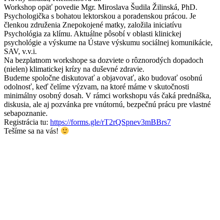
Workshop opäť povedie Mgr. Miroslava Šudila Žilinská, PhD.
Psychologička s bohatou lektorskou a poradenskou prácou. Je
členkou združenia Znepokojené matky, založila iniciatívu
Psychológia za klímu. Aktuálne pôsobí v oblasti klinickej
psychológie a výskume na Ústave výskumu sociálnej komunikácie,
SAV, v.v.i.
Na bezplatnom workshope sa dozviete o rôznorodých dopadoch
(nielen) klimatickej krízy na duševné zdravie.
Budeme spoločne diskutovať a objavovať, ako budovať osobnú
odolnosť, keď čelíme výzvam, na ktoré máme v skutočnosti
minimálny osobný dosah. V rámci workshopu vás čaká prednáška,
diskusia, ale aj pozvánka pre vnútornú, bezpečnú prácu pre vlastné
sebapoznanie.
Registrácia tu:
https://forms.gle/rT2rQSpnev3mBBrs7
Tešíme sa na vás!
© Znepokojené Matky
2026