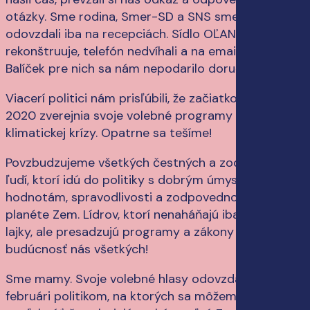
otázky. Sme rodina, Smer-SD a SNS sme balíčky
odovzdali iba na recepciách. Sídlo OĽANO sa
rekonštruuje, telefón nedvíhali a na email neodpísali.
Balíček pre nich sa nám nepodarilo doručiť.
Viacerí politici nám prisľúbili, že začiatkom roka
2020 zverejnia svoje volebné programy pre riešenia
klimatickej krízy. Opatrne sa tešíme!
Povzbudzujeme všetkých čestných a zodpovedných
ľudí, ktorí idú do politiky s dobrým úmyslom. Verní
hodnotám, spravodlivosti a zodpovednosti k
planéte Zem. Lídrov, ktorí nenaháňajú iba hlasy a
lajky, ale presadzujú programy a zákony pre lepšiu
budúcnosť nás všetkých!
Sme mamy. Svoje volebné hlasy odovzdáme vo
februári politikom, na ktorých sa môžeme