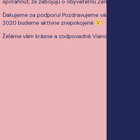
spoľahnúť, že zabojujú o obývateľnú Zem.
Ďakujeme za podporu! Pozdravujeme vás a aj v roku
2020 budeme aktívne znepokojené
Želáme vám krásne a zodpovedné Vianoce!
Play
Play
Video
Video