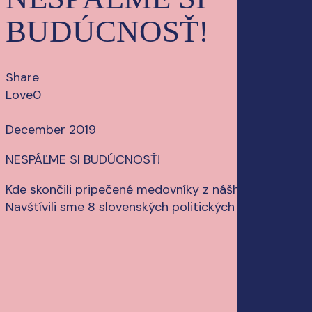
BUDÚCNOSŤ!
Share
Love
0
December 2019
NESPÁĽME SI BUDÚCNOSŤ!
Kde skončili pripečené medovníky z nášho videa?
Navštívili sme 8 slovenských politických strán.
Play
Play
Video
Video