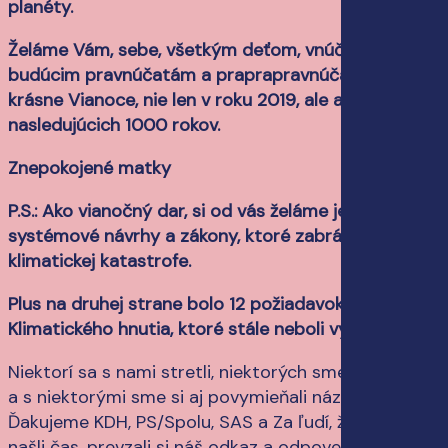
planéty.
Želáme Vám, sebe, všetkým deťom, vnúčatám,
budúcim pravnúčatám a praprapravnúčatám
krásne Vianoce, nie len v roku 2019, ale aj
nasledujúcich 1000 rokov.
Znepokojené matky
P.S.: Ako vianočný dar, si od vás želáme jediné –
systémové návrhy a zákony, ktoré zabránia
klimatickej katastrofe.
Plus na druhej strane bolo 12 požiadavok
Klimatického hnutia, ktoré stále neboli vypočuté.”
Niektorí sa s nami stretli, niektorých sme nezastihli
a s niektorými sme si aj povymieňali názory.
Ďakujeme KDH, PS/Spolu, SAS a Za ľudí, že si na nás
našli čas, prevzali si náš odkaz a odpovedali nám na