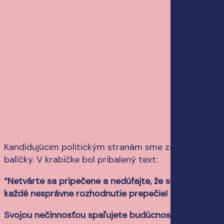
Kandidujúcim politickým stranám sme zaniesli
balíčky. V krabičke bol pribalený text:
“Netvárte sa pripečene a nedúfajte, že sa Vám
každé nesprávne rozhodnutie prepečie!
Svojou nečinnosťou spaľujete budúcnosť našej