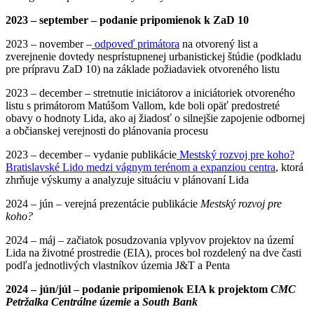
2023 – september – podanie pripomienok k ZaD 10
2023 – november –
odpoveď primátora
na otvorený list a
zverejnenie dovtedy nesprístupnenej urbanistickej štúdie (podkladu
pre prípravu ZaD 10) na základe požiadaviek otvoreného listu
2023 – december – stretnutie iniciátorov a iniciátoriek otvoreného
listu s primátorom Matúšom Vallom, kde boli opäť predostreté
obavy o hodnoty Lida, ako aj žiadosť o silnejšie zapojenie odbornej
a občianskej verejnosti do plánovania procesu
2023 – december – vydanie publikácie
Mestský rozvoj pre koho?
Bratislavské Lido medzi vágnym terénom a expanziou centra
, ktorá
zhrňuje výskumy a analyzuje situáciu v plánovaní Lida
2024 – jún – verejná prezentácie publikácie
Mestský rozvoj pre
koho?
2024 – máj – začiatok posudzovania vplyvov projektov na území
Lida na životné prostredie (EIA), proces bol rozdelený na dve časti
podľa jednotlivých vlastníkov územia J&T a Penta
2024 – jún/júl – podanie pripomienok EIA k projektom
CMC
Petržalka Centrálne územie
a
South Bank