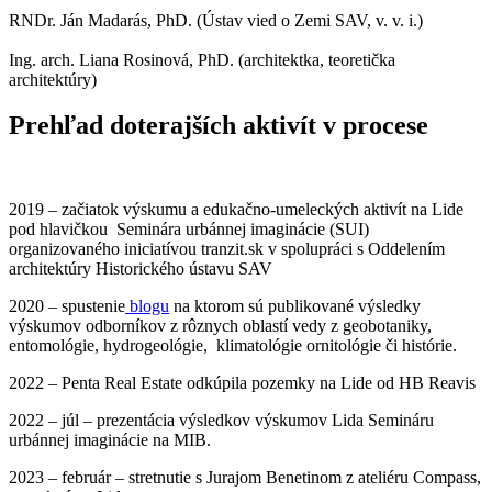
RNDr. Ján Madarás, PhD. (Ústav vied o Zemi SAV, v. v. i.)
Ing. arch. Liana Rosinová, PhD. (architektka, teoretička
architektúry)
Prehľad doterajších aktivít v procese
2019 – začiatok výskumu a edukačno-umeleckých aktivít na Lide
pod hlavičkou Seminára urbánnej imaginácie (SUI)
organizovaného iniciatívou tranzit.sk v spolupráci s Oddelením
architektúry Historického ústavu SAV
2020 – spustenie
blogu
na ktorom sú publikované výsledky
výskumov odborníkov z rôznych oblastí vedy z geobotaniky,
entomológie, hydrogeológie, klimatológie ornitológie či histórie.
2022 – Penta Real Estate odkúpila pozemky na Lide od HB Reavis
2022 – júl – prezentácia výsledkov výskumov Lida Semináru
urbánnej imaginácie na MIB.
2023 – február – stretnutie s Jurajom Benetinom z ateliéru Compass,