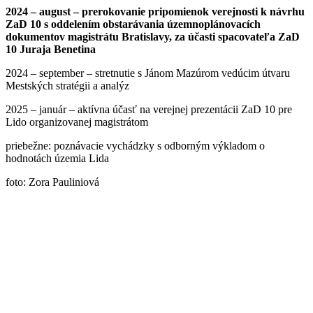
2024 – august – prerokovanie pripomienok verejnosti k návrhu
ZaD 10 s oddelením obstarávania územnoplánovacích
dokumentov magistrátu Bratislavy, za účasti spacovateľa ZaD
10 Juraja Benetina
2024 – september – stretnutie s Jánom Mazúrom vedúcim útvaru
Mestských stratégii a analýz
2025 – január – aktívna účasť na verejnej prezentácii ZaD 10 pre
Lido organizovanej magistrátom
priebežne: poznávacie vychádzky s odborným výkladom o
hodnotách územia Lida
foto: Zora Pauliniová
© Znepokojené Matky
2026