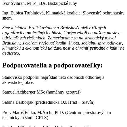
Ivor Švihran, M_P_ BA, Biskupické luhy
Ing. Ľubica Trubíniová, Klimatická koalícia, Slovenský ochranársky
snem
Sme iniciatíva Bratislavčanov a Bratislavčaniek z rôznych
organizácií a profesijných oblastí, ktorým záleží na našom meste a
udržateľných riešeniach. Zameriavame sa na strategický rozvoj
Bratislavy, s cieľom zvyšovať kvalitu života, sociálnu spravodlivos
ť,
klimatickú a ekonomickú udržateľnosť a chrániť prírodné a kultúrne
dedičstvo.
Podporovatelia a podporovateľky:
Stanovisko podporili napríklad tieto osobnosti odbornej a
aktivistickej obce:
Samuel Achberger MSc (humánny geograf)
Sabina Barborjak (predsedníčka OZ Hrad – Slavín)
Prof. Maroš Finka, M.Arch., PhD. (Centrum priestorových a
technických štúdií CPTS)