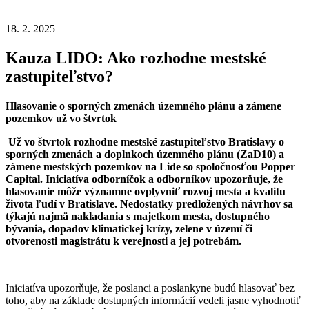
18. 2. 2025
Kauza LIDO: Ako rozhodne mestské
zastupiteľstvo?
Hlasovanie o sporných zmenách územného plánu a zámene
pozemkov už vo štvrtok
Už vo štvrtok rozhodne mestské zastupiteľstvo Bratislavy o
sporných zmenách a doplnkoch územného plánu (ZaD10) a
zámene mestských pozemkov na Lide so spoločnosťou Popper
Capital. Iniciatíva odborníčok a odborníkov upozorňuje, že
hlasovanie môže významne ovplyvniť rozvoj mesta a kvalitu
života ľudí v Bratislave. Nedostatky predložených návrhov sa
týkajú najmä nakladania s majetkom mesta, dostupného
bývania, dopadov klimatickej krízy, zelene v území či
otvorenosti magistrátu k verejnosti a jej potrebám.
Iniciatíva upozorňuje, že poslanci a poslankyne budú hlasovať bez
toho, aby na základe dostupných informácií vedeli jasne vyhodnotiť