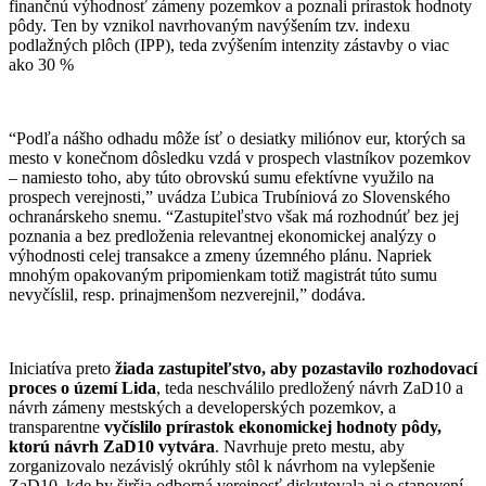
finančnú výhodnosť zámeny pozemkov a poznali prírastok hodnoty
pôdy. Ten by vznikol navrhovaným navýšením tzv. indexu
podlažných plôch (IPP), teda zvýšením intenzity zástavby o viac
ako 30 %
“Podľa nášho odhadu môže ísť o desiatky miliónov eur, ktorých sa
mesto v konečnom dôsledku vzdá v prospech vlastníkov pozemkov
– namiesto toho, aby túto obrovskú sumu efektívne využilo na
prospech verejnosti,” uvádza Ľubica Trubíniová zo Slovenského
ochranárskeho snemu. “Zastupiteľstvo však má rozhodnúť bez jej
poznania a bez predloženia relevantnej ekonomickej analýzy o
výhodnosti celej transakce a zmeny územného plánu. Napriek
mnohým opakovaným pripomienkam totiž magistrát túto sumu
nevyčíslil, resp. prinajmenšom nezverejnil,” dodáva.
Iniciatíva preto
žiada zastupiteľstvo, aby pozastavilo rozhodovací
proces o území Lida
, teda neschválilo predložený návrh ZaD10 a
návrh zámeny mestských a developerských pozemkov, a
transparentne
vyčíslilo prírastok ekonomickej hodnoty pôdy,
ktorú návrh ZaD10 vytvára
. Navrhuje preto mestu, aby
zorganizovalo nezávislý okrúhly stôl k návrhom na vylepšenie
ZaD10, kde by širšia odborná verejnosť diskutovala aj o stanovení