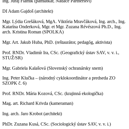
Ing. Juraj Flamik (pamiatkar, Nadace Partnerství)
DI Adam Gajdoš (architekt)
Mgr. Lýdia Grešáková, MgA. Viktória Mravčáková, Ing. arch., Ing.
Katarína Onderková, Mgr. et Mgr. Zuzana Révészová Ph.D., Ing.
arch. Kristina Roman (SPOLKA)
Mgr. Art. Jakub Huba, PhD. (reštaurátor, pedagóg, aktivista)
Prof. RNDr. Vladimír Ira, CSc. (Geografický ústav SAV, v. v. i.,
STUŽ/SR)
Mgr. Gabriela Kalašová (Slovenský ochranársky snem)
Ing. Peter Klučka – (národný cyklokoordinátor a predseda ZO
SZOPK č. 6)
Prof. RNDr. Mária Kozová, CSc. (krajinná ekologička)
Mag. art. Richard Krivda (kameraman)
Ing. arch. Jaro Krobot (architekt)
PhDr. Zuzana Kusá, CSc. (Sociologický ústav SAV, v. v. i.)