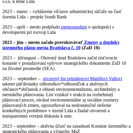
s.r.o. k téme Lida
2023 – marec – vyhlásenie víťazov urbanistickej súťaže na časť
územia Lida – projekt South Bank
2023 – apríl – mesto podpísalo
memorandum
o spolupráci s
developermi pri rozvoji Lida
2023 – jún – mesto začalo prerokovávať
Zmeny a doplnky
územného plánu mesta Bratislava č. 10
(ZaD 10)
2023 – júl/august – Okresný úrad Bratislava začal zisťovacie
konanie v posudzovaní vplyvov strategického dokumentu ZaD 10
na životné prostredie (SEA)
2023 – september –
otvorený list primátorovi Matúšovi Vallovi
takmer päťdesiatky odborníkov*odborníčok a aktívnych
občanov*občianok z oblasti environmentalizmu, architektúry a
mestského plánovania. List vznikol v reakcii na rozbehnutý
plánovací proces, otváral environmentálne aj sociálne rozmery
plánovaných zmien, upozorňoval na nedostatočné riešenie
konkrétnych problémov v území Lida a žiadal otvorenú a
transparentnú verejnú diskusiu k nim.
2023 – september
–
aktívna účasť na zasadnutí Komisie územného a
strategického plánovania a výstavby MsZ