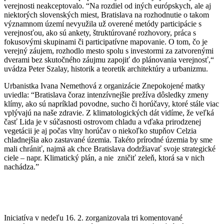
verejnosti neakceptovalo. “Na rozdiel od iných európskych, ale aj
niektorých slovenských miest, Bratislava na rozhodnutie o takom
významnom území nevyužila už overené metódy participácie s
verejnosťou, ako sú ankety, štruktúrované rozhovory, práca s
fokusovými skupinami či participatívne mapovanie. O tom, čo je
verejný záujem, rozhodlo mesto spolu s investormi za zatvorenými
dverami bez skutočného záujmu zapojiť do plánovania verejnosť,“
uvádza Peter Szalay, historik a teoretik architektúry a urbanizmu.
Urbanistka Ivana Nemethová z organizácie Znepokojené matky
uviedla: “Bratislava čoraz intenzívnejšie prežíva dôsledky zmeny
klímy, ako sú napríklad povodne, sucho či horúčavy, ktoré stále viac
vplývajú na naše zdravie. Z klimatologických dát vidíme, že veľká
časť Lida je v súčasnosti ostrovom chladu a vďaka prirodzenej
vegetácii je aj počas vlny horúčav o niekoľko stupňov Celzia
chladnejšia ako zastavané územia. Takéto prírodné územia by sme
mali chrániť, najmä ak chce Bratislava dodržiavať svoje strategické
ciele – napr. Klimatický plán, a nie zničiť zeleň, ktorá sa v nich
nachádza.”
Iniciatíva v nedeľu 16. 2. zorganizovala tri komentované