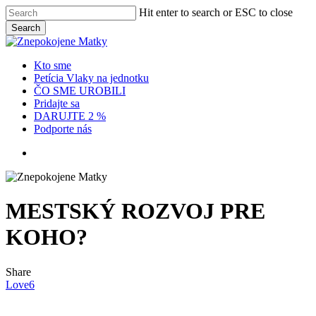
Skip
Hit enter to search or ESC to close
to
Search
main
Close
content
Search
Menu
Kto sme
Petícia Vlaky na jednotku
ČO SME UROBILI
Pridajte sa
DARUJTE 2 %
Podporte nás
x-
facebook
instagram
twitter
MESTSKÝ ROZVOJ PRE
KOHO?
Share
Love
6