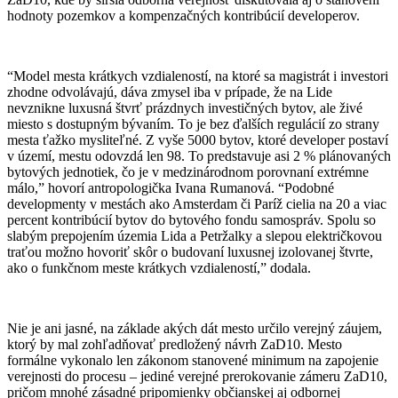
hodnoty pozemkov a kompenzačných kontribúcií developerov.
“Model mesta krátkych vzdialeností, na ktoré sa magistrát i investori
zhodne odvolávajú, dáva zmysel iba v prípade, že na Lide
nevznikne luxusná štvrť prázdnych investičných bytov, ale živé
miesto s dostupným bývaním. To je bez ďalších regulácií zo strany
mesta ťažko mysliteľné. Z vyše 5000 bytov, ktoré developer postaví
v území, mestu odovzdá len 98. To predstavuje asi 2 % plánovaných
bytových jednotiek, čo je v medzinárodnom porovnaní extrémne
málo,” hovorí antropologička Ivana Rumanová. “Podobné
developmenty v mestách ako Amsterdam či Paríž cielia na 20 a viac
percent kontribúcií bytov do bytového fondu samospráv. Spolu so
slabým prepojením územia Lida a Petržalky a slepou električkovou
traťou možno hovoriť skôr o budovaní luxusnej izolovanej štvrte,
ako o funkčnom meste krátkych vzdialeností,” dodala.
Nie je ani jasné, na základe akých dát mesto určilo verejný záujem,
ktorý by mal zohľadňovať predložený návrh ZaD10. Mesto
formálne vykonalo len zákonom stanovené minimum na zapojenie
verejnosti do procesu – jediné verejné prerokovanie zámeru ZaD10,
pričom mnohé zásadné pripomienky občianskej aj odbornej