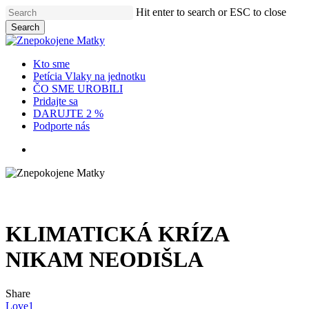
Skip
Hit enter to search or ESC to close
to
Search
main
Close
content
Search
Menu
Kto sme
Petícia Vlaky na jednotku
ČO SME UROBILI
Pridajte sa
DARUJTE 2 %
Podporte nás
x-
facebook
instagram
twitter
KLIMATICKÁ KRÍZA
NIKAM NEODIŠLA
Share
Love
1