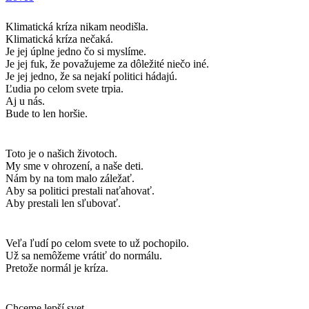
Klimatická kríza nikam neodišla.
Klimatická kríza nečaká.
Je jej úplne jedno čo si myslíme.
Je jej fuk, že považujeme za dôležité niečo iné.
Je jej jedno, že sa nejakí politici hádajú.
Ľudia po celom svete trpia.
Aj u nás.
Bude to len horšie.
Toto je o našich životoch.
My sme v ohrození, a naše deti.
Nám by na tom malo záležať.
Aby sa politici prestali naťahovať.
Aby prestali len sľubovať.
Veľa ľudí po celom svete to už pochopilo.
Už sa nemôžeme vrátiť do normálu.
Pretože normál je kríza.
Chceme lepší svet.