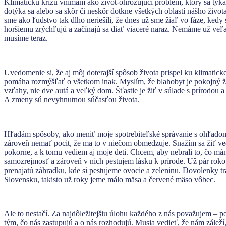
Klimatickú krízu vnímam ako život-ohrozujúci problém, ktorý sa týka
dotýka sa alebo sa skôr či neskôr dotkne všetkých oblastí nášho život
sme ako ľudstvo tak dlho neriešili, že dnes už sme žiaľ vo fáze, kedy
horšiemu zrýchľujú a začínajú sa diať viaceré naraz. Nemáme už veľ
musíme teraz.
Uvedomenie si, že aj môj doterajší spôsob života prispel ku klimaticke
pomáha rozmýšľať o všetkom inak. Myslím, že blahobyt je pokojný ži
vzťahy, nie dve autá a veľký dom. Šťastie je žiť v súlade s prírodou
A zmeny sú nevyhnutnou súčasťou života.
Hľadám spôsoby, ako meniť moje spotrebiteľské správanie s ohľadom
zároveň nemať pocit, že ma to v niečom obmedzuje. Snažím sa žiť v
pokorne, a k tomu vediem aj moje deti. Chcem, aby nebrali to, čo m
samozrejmosť a zároveň v nich pestujem lásku k prírode. Už pár ro
prenajatú záhradku, kde si pestujeme ovocie a zeleninu. Dovolenky t
Slovensku, takisto už roky jeme málo mäsa a červené mäso vôbec.
Ale to nestačí. Za najdôležitejšiu úlohu každého z nás považujem – po
tým, čo nás zastupujú a o nás rozhodujú. Musia vedieť, že nám záleží,