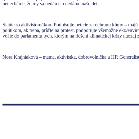
nenecháme, že my sa nedáme a nedáme naše deti.
Staňte sa aktivistom/tkou. Podpisujte petície za ochranu klímy – majú
politikom, ak treba, príďte na protest, podporujte všemožne eko/enviro
voľte do parlamentu tých, ktorým na riešení klimatickej krízy naozaj z
Nora Krajniaková – mama, aktivistka, dobrovolníčka a HR Generalis