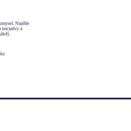
 zmysel. Napíšte
 iniciatívy a
áleží.
tka