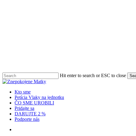
Skip
to
main
content
Hit enter to search or ESC to close
Sea
Close
Search
Menu
Kto sme
Petícia Vlaky na jednotku
ČO SME UROBILI
Pridajte sa
DARUJTE 2 %
Podporte nás
x-
facebook
instagram
twitter