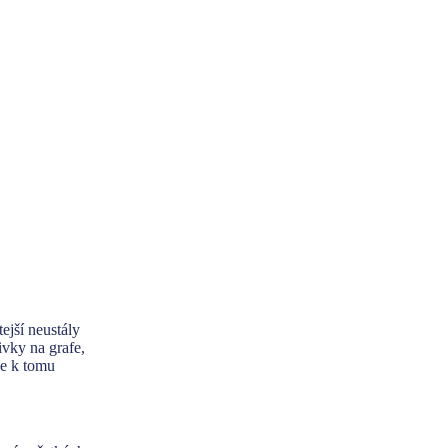
ejší neustály
ivky na grafe,
me k tomu