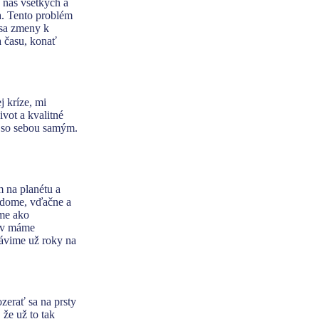
 nás všetkých a
a. Tento problém
 sa zmeny k
a času, konať
j kríze, mi
vot a kvalitné
 a so sebou samým.
 na planétu a
edome, vďačne a
áme ako
kov máme
rávime už roky na
zerať sa na prsty
 že už to tak